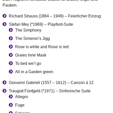
Pauken.
Richard Strauss (1864 – 1949) -- Feierlicher Einzug
Stefan Mey (*1969) -- Playford-Suite
The Simphony
The Simeron’s Jigg
Rose is white and Rose is red
Graies Inne Mask
To bed we’l go
All in a Garden green
Giovanni Gabrieli (1557 – 1612) -- Canzon á 12
Traugott Fünfgeld (*1971) -- Sinfonische Suite
Allegro
Fuge